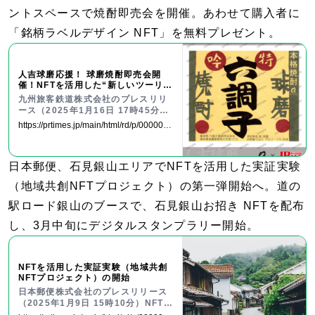
を国内外の投資家が持ちやすくな
ントスペースで焼酎即売会を開催。あわせて購入者に
る。NFTはデジタル資産の保有を証
明できる財産的価値（トークン）を
「銘柄ラベルデザイン NFT」を無料プレゼント。
指す。NFTを購入した人は、値上が
りした後に売却したり、実物のウイ
スキーと
人吉球磨応援！ 球磨焼酎即売会開
催！NFTを活用した“新しいツーリズ
ム”にぜひご参加ください！！
九州旅客鉄道株式会社のプレスリリ
ース（2025年1月16日 17時45分）
人吉球磨応援！ 球磨焼酎即売会開
https://prtimes.jp/main/html/rd/p/0000005
催！NFTを活用した“新しいツーリズ
77.000037933.html
ム”にぜひご参加ください！！
日本郵便、石見銀山エリアでNFTを活用した実証実験
（地域共創NFTプロジェクト）の第一弾開始へ。道の
駅ロード銀山のブースで、石見銀山お招き NFTを配布
し、3月中旬にデジタルスタンプラリー開始。
NFTを活用した実証実験（地域共創
NFTプロジェクト）の開始
日本郵便株式会社のプレスリリース
（2025年1月9日 15時10分）NFTを
活用した実証実験（地域共創NFTプ