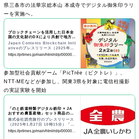
県三条市の法華宗総本山 本成寺でデジタル御朱印ラリ
ーを実施へ。
ブロックチェーンを活用した日本全
国の文化財のDXにより共創で地方創
生2.0を推進する「地方創生2.0デジ
Japan Contents Blockchain Initi
タル文化財プロジェクト」を開始
ativeのプレスリリース（2025年1
月22日 10時00分）ブロックチェー
https://prtimes.jp/main/html/rd/p/0000000
ンを活用した日本全国の文化財のDX
72.000063619.html
により共創で地方創生2.0を推進する
「地方創生2.0デジタル文化財プロジ
参加型社会貢献ゲーム「PicTrée（ピクトレ）」、
ェクト」を開始
NTT-MEなどが参加し、関東3県を対象に電信柱撮影
の実証実験を開始
「のと鉄道特製デジタル鉄印 × JA
おすすめ農畜産物」セット商品の販
売について
株式会社読売旅行のプレスリリース
（2025年1月27日 10時15分）「の
と鉄道特製デジタル鉄印 × JAおす
https://prtimes.jp/main/html/rd/p/0000000
すめ農畜産物」セット商品の販売に
62.000050308.html