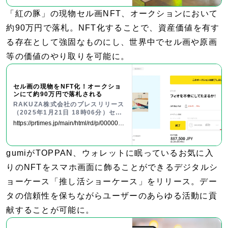
「紅の豚」の現物セル画NFT、オークションにおいて
約90万円で落札。NFT化することで、資産価値を有す
る存在として強固なものにし、世界中でセル画や原画
等の価値のやり取りを可能に。
セル画の現物をNFT化！オークショ
ンにて約90万円で落札される
RAKUZA株式会社のプレスリリース
（2025年1月21日 18時06分）セル
画の現物をNFT化！オークションに
https://prtimes.jp/main/html/rd/p/0000000
て約90万円で落札される
25.000125401.html
gumiがTOPPAN、ウォレットに眠っているお気に入
りのNFTをスマホ画面に飾ることができるデジタルシ
ョーケース「推し活ショーケース」をリリース。デー
タの信頼性を保ちながらユーザーのあらゆる活動に貢
献することが可能に。