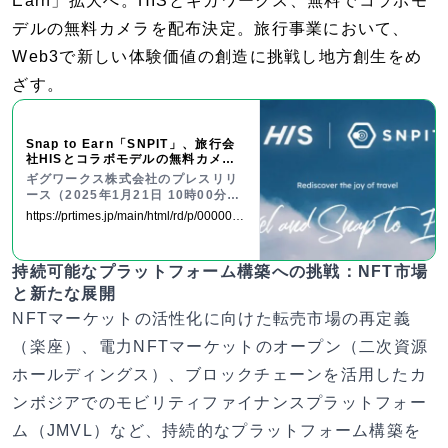
Earn」拡大へ。HISとギガワークス、無料でコラボモ
デルの無料カメラを配布決定。旅行事業において、
Web3で新しい体験価値の創造に挑戦し地方創生をめ
ざす。
Snap to Earn「SNPIT」、旅行会
社HISとコラボモデルの無料カメラ
を配布
ギグワークス株式会社のプレスリリ
ース（2025年1月21日 10時00分）
Snap to Earn「SNPIT」、旅行会
https://prtimes.jp/main/html/rd/p/0000001
社HISとコラボモデルの無料カメラ
33.000047553.html
を配布
持続可能なプラットフォーム構築への挑戦：NFT市場
と新たな展開
NFTマーケットの活性化に向けた転売市場の再定義
（楽座）、電力NFTマーケットのオープン（二次資源
ホールディングス）、ブロックチェーンを活用したカ
ンボジアでのモビリティファイナンスプラットフォー
ム（JMVL）など、持続的なプラットフォーム構築を