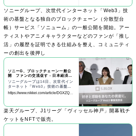
産で新たな資金調達モデルを構築～
ソニーグループ、次世代インターネット「Web3」技
術の基盤となる独自のブロックチェーン（分散型台
帳）サービス「ソニューム」の一般公開を開始。アー
ティストやアニメキャラクターなどのファンが「推し
活」の履歴を証明できる仕組みを整え、コミュニティ
ーの創出を後押し
ソニーG、ブロックチェーン一般公
開 ファンの交流促す - 日本経済新
聞
ソニーグループは14日、次世代イン
ターネット「Web3」技術の基盤と
なる独自のブロックチェーン（分散
https://www.nikkei.com/article/DGXZQOU
型台帳）サービス「ソニューム」の
C1431P0U5A110C2000000/
一般公開を始めたと発表した。アー
ティストやアニメキャラクターなど
楽天グループ、J1リーグ「ヴィッセル神戸」開幕戦チ
のファンが「推し活」の履歴を証明
できる仕組みを整え、コミュニティ
ケットをNFTで販売。
ーの創出を後押しする。シンガポー
ルのスタートアップと設立した合弁
会社を通じて開発した。SNSでのコ
ンテンツの拡散、イベントの来場と