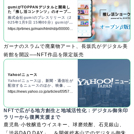
gumiがTOPPANデジタルと開発し
た「推し活コンテンツ」のオープンβ
版が本日リリース。OSHIがもらえる
株式会社gumiのプレスリリース（2
連動キャンペーンも実施。
025年1月9日 15時00分）gumiがT
OPPANデジタルと開発した「推し活
https://prtimes.jp/main/html/rd/p/0000001
コンテンツ」のオープンβ版が本日リ
61.000042656.html
リース。OSHIがもらえる連動キャン
ペーンも実施。
ガーナのスラムで廃棄物アート、長坂氏がデジタル美
術館を開設──NFT作品を限定販売
Yahoo!ニュース
Yahoo!ニュースは、新聞・通信社が
配信するニュースのほか、映像、雑
誌や個人の書き手が執筆する記事な
https://news.yahoo.co.jp/articles/05f57b9
ど多種多様なニュースを掲載してい
494ef72c809fe61bfffd8abf455e0af60
ます。
NFTで広がる地方創生と地域活性化：デジタル御朱印
ラリーから復興支援まで
鹿児島·小牧醸造ウイスキー、球磨焼酎、石見銀山、
「渋谷DAO DAY」、を開催総本山でのデジタル御朱