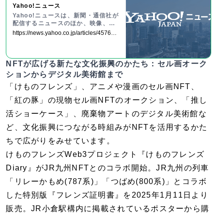
Yahoo!ニュース
いった
Yahoo!ニュースは、新聞・通信社が
配信するニュースのほか、映像、雑
誌や個人の書き手が執筆する記事な
https://news.yahoo.co.jp/articles/4576b0
ど多種多様なニュースを掲載してい
6b8ce2456a93f5485fd69b43c24efaaf27
ます。
NFTが広げる新たな文化振興のかたち：セル画オーク
ションからデジタル美術館まで
「けものフレンズ」、アニメや漫画のセル画NFT、
「紅の豚」の現物セル画NFTのオークション、「推し
活ショーケース」、廃棄物アートのデジタル美術館な
ど、文化振興につながる時組みがNFTを活用するかた
ちで広がりをみせています。
けものフレンズWeb3プロジェクト『けものフレンズ
Diary』がJR九州NFTとのコラボ開始。JR九州の列車
「リレーかもめ(787系)」「つばめ(800系)」とコラボ
した特別版『フレンズ証明書』を2025年1月11日より
販売。JR小倉駅構内に掲載されているポスターから購