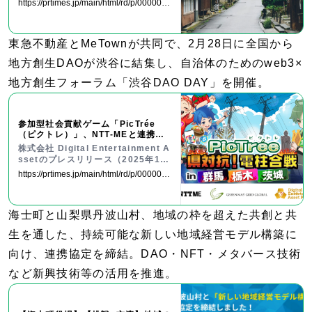
https://prtimes.jp/main/html/rd/p/0000001
ロジェクト）の開始
13.000046038.html
東急不動産とMeTownが共同で、2月28日に全国から
地方創生DAOが渋谷に結集し、自治体のためのweb3×
地方創生フォーラム「渋谷DAO DAY」を開催。
参加型社会貢献ゲーム「PicTrée
（ピクトレ）」、NTT-MEと連携
し、関東3県を対象に電信柱撮影の実
株式会社 Digital Entertainment A
証実験を開始
ssetのプレスリリース（2025年1月
24日 13時00分）参加型社会貢献ゲ
https://prtimes.jp/main/html/rd/p/0000002
ーム「PicTrée（ピクトレ）」、NT
34.000047612.html
T-MEと連携し、関東3県を対象に電
信柱撮影の実証実験を開始
海士町と山梨県丹波山村、地域の枠を超えた共創と共
生を通した、持続可能な新しい地域経営モデル構築に
向け、連携協定を締結。DAO・NFT・メタバース技術
など新興技術等の活用を推進。