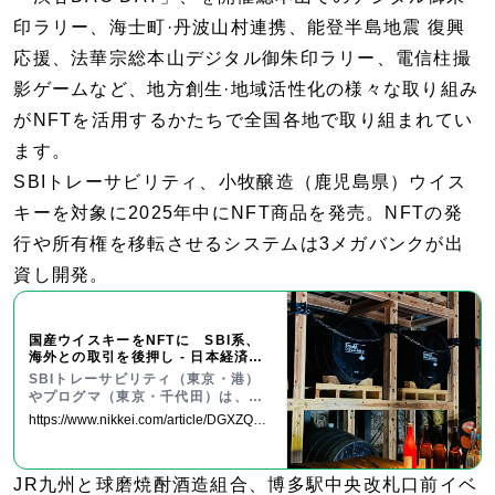
印ラリー、海士町·丹波山村連携、能登半島地震 復興
応援、法華宗総本山デジタル御朱印ラリー、電信柱撮
影ゲームなど、地方創生·地域活性化の様々な取り組み
がNFTを活用するかたちで全国各地で取り組まれてい
ます。
SBIトレーサビリティ、小牧醸造（鹿児島県）ウイス
キーを対象に2025年中にNFT商品を発売。NFTの発
行や所有権を移転させるシステムは3メガバンクが出
資し開発。
国産ウイスキーをNFTに SBI系、
海外との取引を後押し - 日本経済新
聞
SBIトレーサビリティ（東京・港）
やプログマ（東京・千代田）は、時
間の経過とともに価値が上がるウイ
https://www.nikkei.com/article/DGXZQOU
スキーなどの資産をNFT（非代替性
B1422Y0U5A110C2000000/
トークン）にする取り組みを始め
る。手元に実物がなくても保有者で
JR九州と球磨焼酎酒造組合、博多駅中央改札口前イベ
あると証明でき、日本の特産品など