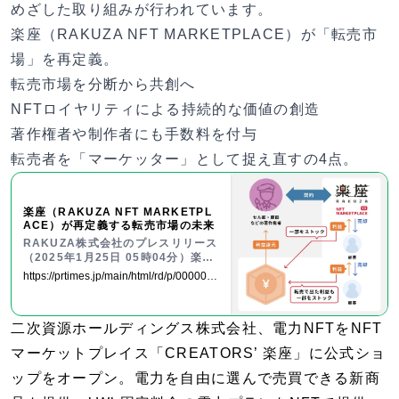
めざした取り組みが行われています。
楽座（RAKUZA NFT MARKETPLACE）が「転売市
場」を再定義。
転売市場を分断から共創へ
NFTロイヤリティによる持続的な価値の創造
著作権者や制作者にも手数料を付与
転売者を「マーケッター」として捉え直すの4点。
楽座（RAKUZA NFT MARKETPL
ACE）が再定義する転売市場の未来
RAKUZA株式会社のプレスリリース
（2025年1月25日 05時04分）楽座
（RAKUZA NFT MARKETPLAC
https://prtimes.jp/main/html/rd/p/0000000
E）が再定義する転売市場の未来
26.000125401.html
二次資源ホールディングス株式会社、電力NFTをNFT
マーケットプレイス「CREATORS’ 楽座」に公式ショ
ップをオープン。電力を自由に選んで売買できる新商