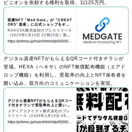
ピニオンを依頼する権利を取得。1口25万円。
医療NFT「Med Gate」が「CREAT
ORS’ 楽座」に公式ショップをオー
プン
RAKUZA株式会社のプレスリリース
（2025年1月14日 21時33分）医療
NFT「Med Gate」が「CREATOR
https://prtimes.jp/main/html/rd/p/0000000
S’ 楽座」に公式ショップをオープン
18.000125401.html
デジタル資産NFTがもらえるQRコード付きチラシが
登場。HEXA（ヘキサ）のNFT無償配布機能（エアド
ロップ機能）を利用し、受取率の向上とNFT保有者を
囲い込み、双方向のコミュニケーションを実現。
デジタル資産NFTがもらえるQRコー
ド付きチラシで受取率向上と囲い込
みを同時に実現！TOKYO DIGICON
メディアエクイティ株式会社のプレ
X「D-14ブース」で配布！NFTマー
スリリース（2025年1月10日 08時1
ケットのHEXA（ヘキサ）
0分）デジタル資産NFTがもらえるQ
https://prtimes.jp/main/html/rd/p/0000002
Rコード付きチラシで受取率向上と
17.000046191.html
囲い込みを同時に実現！TOKYO DI