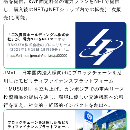
品を提供。kWh固定料金の電力プランをNFTで提供
し、購入後のNFTはNFTショップ内での転売(二次販
売)も可能。
「二次資源ホールディングス株式会
社」が、電力NFTをNFTマーケット
プレイス「CREATORS’ 楽座」に公
RAKUZA株式会社のプレスリリース
式ショップをオープン
（2025年1月15日 19時50分）「二
次資源ホールディングス株式会社」
https://prtimes.jp/main/html/rd/p/0000000
が、電力NFTをNFTマーケットプレ
19.000125401.html
イス「CREATORS’ 楽座」に公式シ
ョップをオープン
JMVL、日本国内法人様向けにブロックチェーンを活
用したモビリティファイナンスプラットフォーム
「MUSUBI」を立ち上げ。カンボジアでの車両リース
投資商品の提供を通じ、環境に優しい交通機関への移
行を支え、社会的・経済的インパクトを創出へ。
ブロックチェーンを活用したモビリ
ティファイナンスプラットフォーム