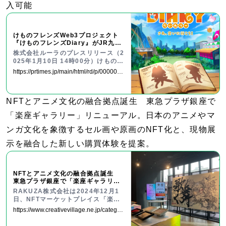
入可能
けものフレンズWeb3プロジェクト
『けものフレンズDiary』がJR九州
NFTとのコラボを開始
株式会社ルーラのプレスリリース（2
025年1月10日 14時00分）けものフ
レンズWeb3プロジェクト『けもの
https://prtimes.jp/main/html/rd/p/0000000
フレンズDiary』がJR九州NFTとの
21.000093692.html
コラボを開始
NFTとアニメ文化の融合拠点誕生 東急プラザ銀座で
「楽座ギャラリー」リニューアル。日本のアニメやマ
ンガ文化を象徴するセル画や原画のNFT化と、現物展
示を融合した新しい購買体験を提案。
NFTとアニメ文化の融合拠点誕生
東急プラザ銀座で「楽座ギャラリ
ー」リニューアル | クリエイターの
RAKUZA株式会社は2024年12月1
ための総合情報サイト CREATIVE V
日、NFTマーケットプレイス「楽座
ILLAGE
マーケットプレイス・ギャラリーラ
https://www.creativevillage.ne.jp/categor
ボTOKYO」を東京都中央区の東急プ
y/news/157416/
ラザ銀座7階にリニ