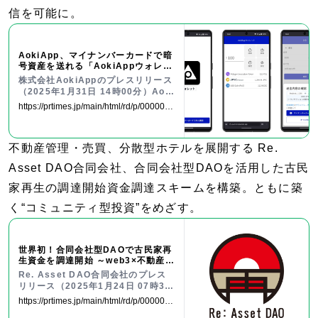
信を可能に。
AokiApp、マイナンバーカードで暗
号資産を送れる「AokiAppウォレッ
ト」を発表
株式会社AokiAppのプレスリリース
（2025年1月31日 14時00分）Aoki
App、マイナンバーカードで暗号資
https://prtimes.jp/main/html/rd/p/0000000
産を送れる「AokiAppウォレット」
08.000121066.html
を発表
不動産管理・売買、分散型ホテルを展開する Re.
Asset DAO合同会社、合同会社型DAOを活用した古民
家再生の調達開始資金調達スキームを構築。ともに築
く“コミュニティ型投資”をめざす。
世界初！合同会社型DAOで古民家再
生資金を調達開始 ～web3×不動産で
新たな資金調達モデルを構築～
Re. Asset DAO合同会社のプレス
リリース（2025年1月24日 07時30
分）世界初！合同会社型DAOで古民
https://prtimes.jp/main/html/rd/p/0000000
家再生資金を調達開始 ～web3×不動
01.000153867.html