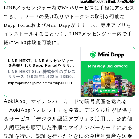
GICONX「D-14ブース」で配布！N
LINEメッセンジャー内でWeb3サービスに手軽にアクセス
FTマーケットのHEXA（ヘキサ）
でき、リワードの受け取りやトークンの取引が可能な
Dapp PortalおよびMini Dappがリリース。専用アプリを
インストールすることなく、LINEメッセンジャー内で手
軽にWeb3体験を可能に。
LINE NEXT、LINEメッセンジャー
を基盤としたDapp Portalをリリー
ス
LINE NEXT Start株式会社のプレス
リリース（2025年1月22日 13時00
分）LINE NEXT、LINEメッセンジ
https://prtimes.jp/main/html/rd/p/0000000
ャーを基盤としたDapp Portalをリ
06.000145432.html
リース
AokiApp、マイナンバーカードで暗号資産を送れる
「AokiAppウォレット」を発表。デジタル庁が提供す
るサービス「デジタル認証アプリ」を活用し、公的個
人認証法を順守した手順でマイナンバーカードによる
認証を行い、認証を行ったときにのみ暗号資産を送受