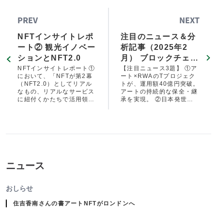
PREV
NEXT
NFTインサイトレポ
注目のニュース＆分
ート② 観光イノベー
析記事（2025年2
ションとNFT2.0
月） ブロックチェー
ンとNFTの実用化が
NFTインサイトレポート①
【注目ニュース3題】 ①ア
において、「NFTが第2幕
ート×RWAのTプロジェク
加速。東京大学公開
（NFT2.0）としてリアル
トが、運用額40億円突破。
講座で「知識」とし
なもの、リアルなサービス
アートの持続的な保全・継
に紐付くかたちで活用領域
承を実現。 ②日本発世界
ての普及も。
を広げています」と指摘し
最大のウイスキー樽RWA
ました。NFT2.0の活用領
プラットフォームの羽生蒸
域として期待されるのが、
溜所が復活。 ③東京大学
観光サービス分野です。観
ブロックチェーン公開講座
光サービスにおける新たな
2025年度受講申込受付開
体験創出、付加価値提案、
始。知識としての普及すす
そして地方の観光プロモー
む。
ション、関係人口呼び込み
ニュース
手法としてNFTへの注目が
高まっています。
おしらせ
住吉香南さんの書アートNFTがロンドンへ