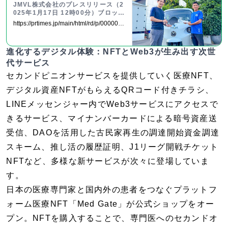
「MUSUBI」提供開始と先行販売分
JMVL株式会社のプレスリリース（2
完売のお知らせ
025年1月17日 12時00分）ブロック
チェーンを活用したモビリティファ
https://prtimes.jp/main/html/rd/p/0000000
イナンスプラットフォーム「MUSU
01.000140482.html
BI」提供開始と先行販売分完売のお
知らせ
進化するデジタル体験：NFTとWeb3が生み出す次世
代サービス
セカンドピニオンサービスを提供していく医療NFT、
デジタル資産NFTがもらえるQRコード付きチラシ、
LINEメッセンジャー内でWeb3サービスにアクセスで
きるサービス、マイナンバーカードによる暗号資産送
受信、DAOを活用した古民家再生の調達開始資金調達
スキーム、推し活の履歴証明、J1リーグ開戦チケット
NFTなど、多様な新サービスが次々に登場していま
す。
日本の医療専門家と国内外の患者をつなぐプラットフ
ォーム医療NFT「Med Gate」が公式ショップをオー
プン。NFTを購入することで、専門医へのセカンドオ