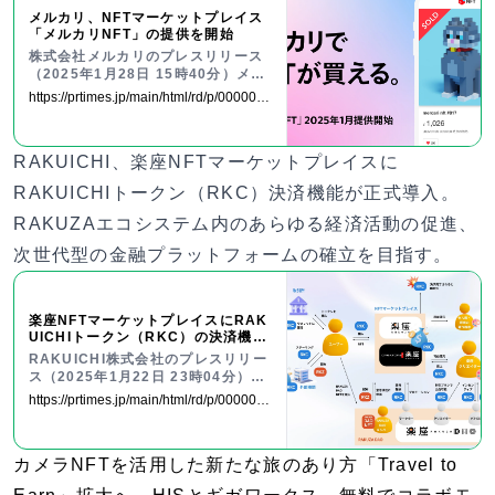
メルカリ、NFTマーケットプレイス
「メルカリNFT」の提供を開始
株式会社メルカリのプレスリリース
（2025年1月28日 15時40分）メル
カリ、NFTマーケットプレイス「メ
https://prtimes.jp/main/html/rd/p/0000004
ルカリNFT」の提供を開始
00.000026386.html
RAKUICHI、楽座NFTマーケットプレイスに
RAKUICHIトークン（RKC）決済機能が正式導入。
RAKUZAエコシステム内のあらゆる経済活動の促進、
次世代型の⾦融プラットフォームの確⽴を⽬指す。
楽座NFTマーケットプレイスにRAK
UICHIトークン（RKC）の決済機能
を正式導入！
RAKUICHI株式会社のプレスリリー
ス（2025年1月22日 23時04分）楽
座NFTマーケットプレイスにRAKUI
https://prtimes.jp/main/html/rd/p/0000000
CHIトークン（RKC）の決済機能を
31.000081425.html
正式導入！
カメラNFTを活用した新たな旅のあり方「Travel to