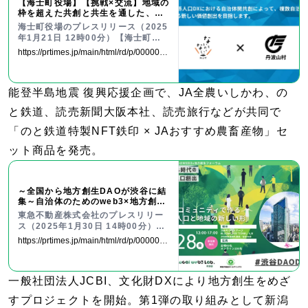
【海士町役場】【挑戦×交流】地域の
枠を超えた共創と共生を通した、持
続可能な新しい地域経営モデルの構
海士町役場のプレスリリース（2025
築を目指し、山梨県丹波山村と連携
年1月21日 12時00分）【海士町役
協定を締結しました！
場】【挑戦×交流】地域の枠を超えた
https://prtimes.jp/main/html/rd/p/0000000
共創と共生を通した、持続可能な新
64.000073479.html
しい地域経営モデルの構築を目指
し、山梨県丹波山村と連携協定を締
能登半島地震 復興応援企画で、JA全農いしかわ、の
結しました！
と鉄道、読売新聞大阪本社、読売旅行などが共同で
「のと鉄道特製NFT鉄印 × JAおすすめ農畜産物」セ
ット商品を発売。
～全国から地方創生DAOが渋谷に結
集～自治体のためのweb3×地方創生
フォーラム「渋谷DAO DAY」を開
東急不動産株式会社のプレスリリー
催
ス（2025年1月30日 14時00分）～
全国から地方創生DAOが渋谷に結集
https://prtimes.jp/main/html/rd/p/0000004
～自治体のためのweb3×地方創生フ
22.000006953.html
ォーラム「渋谷DAO DAY」を開催
一般社団法人JCBI、文化財DXにより地方創生をめざ
すプロジェクトを開始。第1弾の取り組みとして新潟