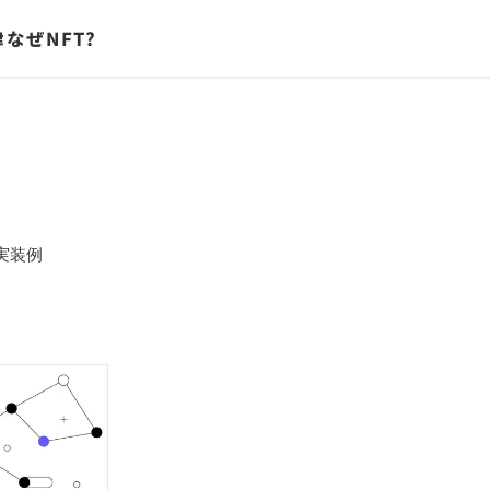
律
なぜNFT?
実装例