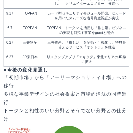
し、「クリエイターエコノミー」推進へ
9.17
TOPPAN
カード型セキュリティモジュール開発。ICカード
を⽤いたスムーズな暗号資産認証が実現
6.7
TOPPAN
TOPPAN、トークン を活⽤し「推し活」ビジネス
の実現を⽬指す事業をgumiと開始
6.27
三井物産
三井物産、「推し活」を記録・可視化し、特典を
貰えるサービス「オシトラ」を推進
6.27
JR東日本
駅スタンプアプリ「エキタグ」東北エリアのJR線
に拡⼤
■今後の変化見通し
「初期市場」から「アーリーマジョリティ市場」への
移行
多様な事業デザインの社会提案と市場的淘汰の同時進
行
トークンと相性のいい分野とそうでない分野との仕分
け