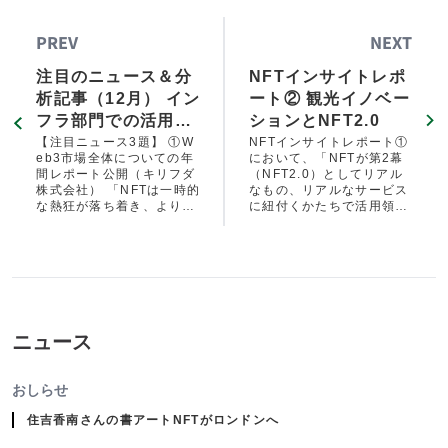
PREV
NEXT
注目のニュース＆分
NFTインサイトレポ
析記事（12月） イン
ート② 観光イノベー
フラ部門での活用、
ションとNFT2.0
「地域へ／地域か
【注目ニュース3題】 ①W
NFTインサイトレポート①
eb3市場全体についての年
において、「NFTが第2幕
ら」、次世代人材へ
間レポート公開（キリフダ
（NFT2.0）としてリアル
の注目、エコシステ
株式会社） 「NFTは一時的
なもの、リアルなサービス
な熱狂が落ち着き、より成
に紐付くかたちで活用領域
ム形成、大手企業で
熟したプロジェクトや実用
を広げています」と指摘し
の取り組みなど社会
性のあるソリューションに
ました。NFT2.0の活用領
実装がステップ·バイ
焦点が移っている」 ②「香
域として期待されるのが、
り」データをデジタル化し
観光サービス分野です。観
·ステップで進んでい
ブロックチェーンで管理·販
光サービスにおける新たな
ます。
売するビジネスモデル登場
体験創出、付加価値提案、
③NOT A HOTEL：コミュ
そして地方の観光プロモー
ニティ貢献度に応じた報酬
ション、関係人口呼び込み
ニュース
モデルの実証実験を開始
手法としてNFTへの注目が
高まっています。
おしらせ
住吉香南さんの書アートNFTがロンドンへ