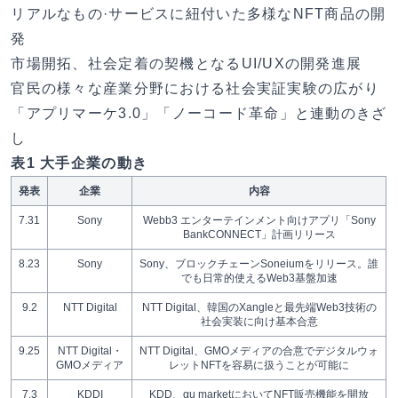
リアルなもの·サービスに紐付いた多様なNFT商品の開
発
市場開拓、社会定着の契機となるUI/UXの開発進展
官民の様々な産業分野における社会実証実験の広がり
「アプリマーケ3.0」「ノーコード革命」と連動のきざ
し
表1 ⼤⼿企業の動き
発表
企業
内容
7.31
Sony
Webb3 エンターテインメント向けアプリ「Sony
BankCONNECT」計画リリース
8.23
Sony
Sony、ブロックチェーンSoneiumをリリース。誰
でも⽇常的使えるWeb3基盤加速
9.2
NTT Digital
NTT Digital、韓国のXangleと最先端Web3技術の
社会実装に向け基本合意
9.25
NTT Digital・
NTT Digital、GMOメディアの合意でデジタルウォ
GMOメディア
レットNFTを容易に扱うことが可能に
7.3
KDDI
KDD、αu marketにおいてNFT販売機能を開放