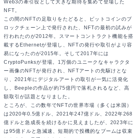
Web3の牽引役として大きな期待を集めて登場した
NFT。
この間のNFTの足取りをたどると、ビットコインのブ
ロックチェーン上で発行された、NFTの最初の試みが
行われたのが2012年。スマートコントラクト機能を搭
載するEthernetが登場し、NFTの発行や取引がより容
易になったのが2015年。そして2017年には
CryptoPunksが登場。1万個のユニークなキャラクタ
ー画像のNFTが発行され、NFTアートの先駆けとな
り、2021年にデジタルアートの取引が一気に活発化
し、Beepleの作品が約75億円で落札されるなど、高
額取引が話題となりました。
ところが、この数年でNFTの世界市場（多くは米国）
は2020年0.5億ドル、2021年247億ドル、2022年268
億ドルと急成長を続けるかに見えましたが、2023年に
は95億ドルと急減速、短期的で投機的なブームは収束