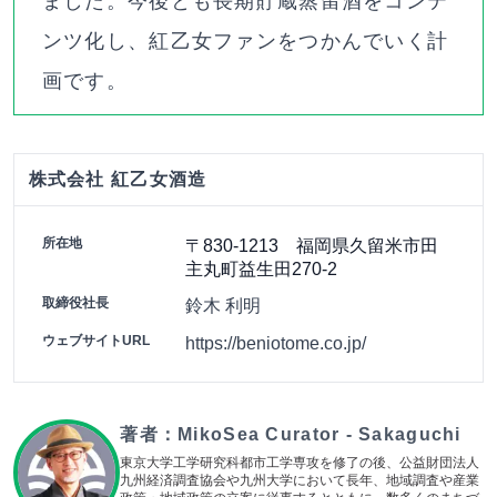
ました。今後とも長期貯蔵蒸留酒をコンテ
ンツ化し、紅乙女ファンをつかんでいく計
画です。
株式会社 紅乙女酒造
所在地
〒830-1213 福岡県久留米市田
主丸町益生田270-2
取締役社長
鈴木 利明
ウェブサイトURL
https://beniotome.co.jp/
著者：
MikoSea Curator - Sakaguchi
東京大学工学研究科都市工学専攻を修了の後、公益財団法人
九州経済調査協会や九州大学において長年、地域調査や産業