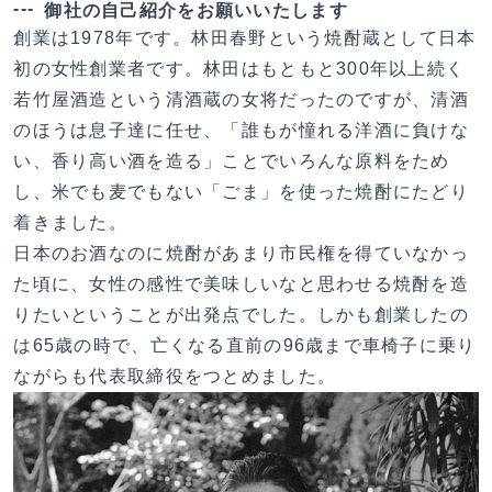
御社の自己紹介をお願いいたします
創業は1978年です。林田春野という焼酎蔵として日本
初の女性創業者です。林田はもともと300年以上続く
若竹屋酒造という清酒蔵の女将だったのですが、清酒
のほうは息子達に任せ、「誰もが憧れる洋酒に負けな
い、香り高い酒を造る」ことでいろんな原料をため
し、米でも麦でもない「ごま」を使った焼酎にたどり
着きました。
日本のお酒なのに焼酎があまり市民権を得ていなかっ
た頃に、女性の感性で美味しいなと思わせる焼酎を造
りたいということが出発点でした。しかも創業したの
は65歳の時で、亡くなる直前の96歳まで車椅子に乗り
ながらも代表取締役をつとめました。