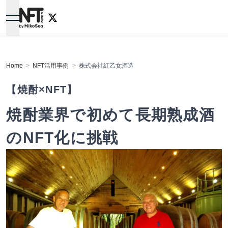
NFTPARK.
Home
NFT活用事例
株式会社紅乙女酒造
【焼酎×NFT】
焼酎業界で初めて長期熟成酒
のNFT化に挑戦