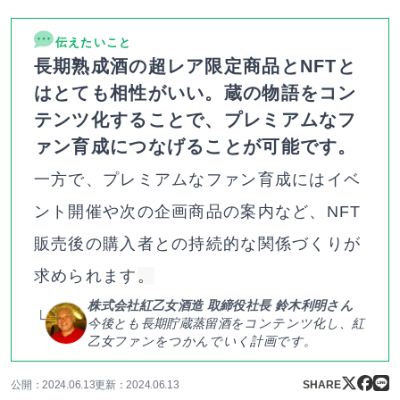
伝えたいこと
長期熟成酒の超レア限定商品とNFTと
はとても相性がいい。蔵の物語をコン
テンツ化することで、プレミアムなフ
ァン育成につなげることが可能です。
一方で、プレミアムなファン育成にはイベ
ント開催や次の企画商品の案内など、NFT
販売後の購入者との持続的な関係づくりが
求められます
。
株式会社紅乙女酒造 取締役社長 鈴木利明さん
今後とも長期貯蔵蒸留酒をコンテンツ化し、紅
乙女ファンをつかんでいく計画です。
公開：2024.06.13
更新：2024.06.13
SHARE