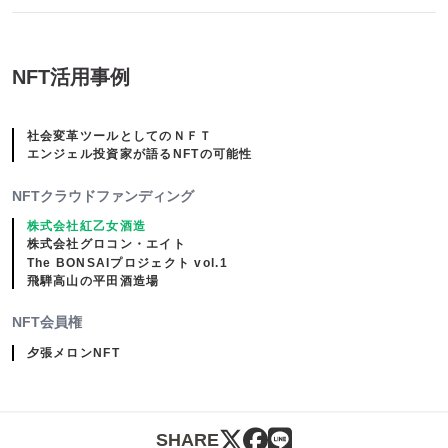
サルティングの代表取締役
は、13歳の少女による提案
坂元 康宏さんにお話をお伺
だった。 彼女はこう言っ
いしました。
た。「絵を描くのが好きな
子どもが、才能を活かして
生活できる仕組みを作りた
NFT活用事例
い」。その解決策として挙
げたのが、NFTだった。自
分の描いた絵をNFTとして
発行し、それを流通させる
社会変革ツールとしてのＮＦＴ
ことで、誰もがデジタル上
エンジェル投資家が語るNFTの可能性
で作品を残しつつ収入を得
られる未来を描いていたの
NFTクラウドファンディング
だ。
株式会社紅乙女酒造
株式会社グロコン・エイト
The BONSAIプロジェクト vol.1
飛騨高山の平田酒造場
NFT会員権
夕張メロンNFT
SHARE