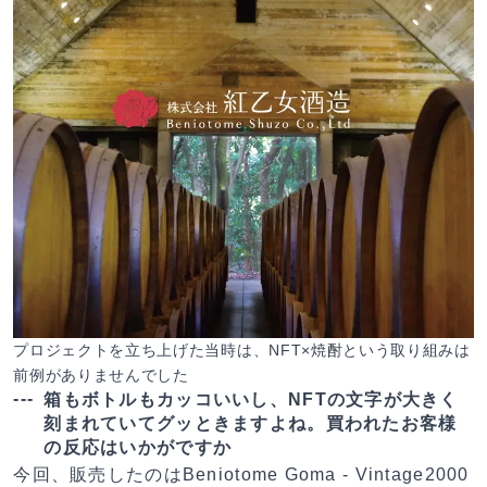
プロジェクトを立ち上げた当時は、NFT×焼酎という取り組みは
前例がありませんでした
箱もボトルもカッコいいし、NFTの文字が大きく
刻まれていてグッときますよね。買われたお客様
の反応はいかがですか
今回、販売したのはBeniotome Goma - Vintage2000