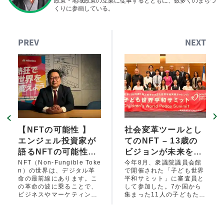
政策・地域政策の立案に従事するとともに、数多くのまちづ
くりに参画している。
PREV
NEXT
【NFTの可能性 】
社会変革ツールとし
エンジェル投資家が
てのNFT – 13歳の
語るNFTの可能性と
ビジョンが未来を切
は？フィジタルマー
り拓く
NFT（Non-Fungible Toke
今年8月、衆議院議員会館
n）の世界は、デジタル革
で開催された「子ども世界
ケティングの最前線
命の最前線にあります。こ
平和サミット」に審査員と
の革命の波に乗ることで、
して参加した。7か国から
ビジネスやマーケティング
集まった11人の子どもたち
の世界に新たな可能性が広
が、未来の平和について情
がりつつあります。そこ
熱的にプレゼンを行う中、
で、今回は株式会社myコン
ひときわ印象に残ったの