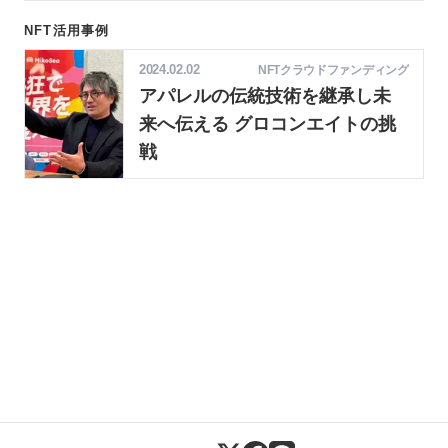
求など、NFTをベーストした社会的な概念実
証（PoC）が多様にすすめられています。
NFT活用事例
2024.02.02
NFTクラウドファンディング
アパレルの伝統技術を継承し未
来へ伝える グロコンエイトの挑
戦